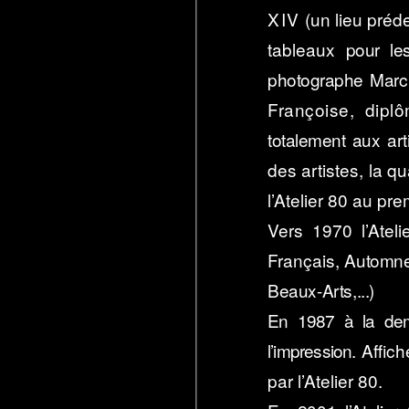
XIV
(un lieu préde
tableaux
pour le
photographe Marc
Françoise, dipl
totalement aux arti
des artistes, la q
l’Atelier 80 au pr
Vers 1970 l’Atel
Français,
Automne,
Beaux-Arts,...)
En 1987 à la dema
l’impression.
Affiche
par l’Atelier 80.